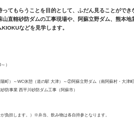
ってもらうことを目的として、ふだん見ることができ
蘇山直轄砂防ダムの工事現場や、阿蘇立野ダム、熊本地
KIOKUなどを見学します。
30～）
町）～WC休憩（道の駅 大津）～②阿蘇立野ダム（南阿蘇村・大津
轄砂防事業 西平川砂防ダム工事（阿蘇市）
が負担します。）※弁当、飲み物は各自持参となります。