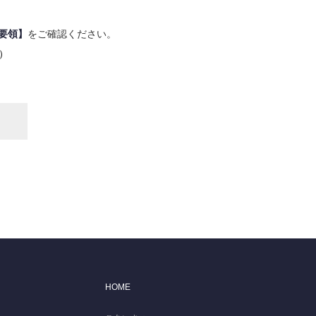
要領】
をご確認ください。
た）
HOME